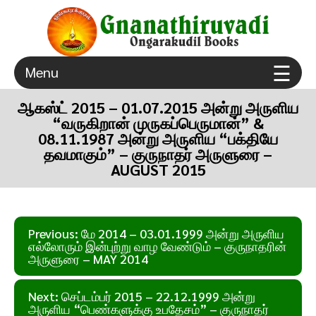
×
☰
Menu
ongarakudil sri agathiar sanmarga sangam thuraiyur
Gnanathiruvadi Ongarakudil Books – Tamil Spiritual
true spiritual gurugulam
Books Free Download
ஆகஸ்ட் 2015 – 01.07.2015 அன்று அருளிய
“வருகிறான் முருகப்பெருமான்” &
08.11.1987 அன்று அருளிய “பக்தியே
தவமாகும்” – குருநாதர் அருளுரை –
AUGUST 2015
Post
Previous:
மே 2014 – 03.01.1999 அன்று அருளிய
navigation
எல்லோரும் இன்புற்று வாழ வேண்டும் – குருநாதரின்
அருளுரை – MAY 2014
Next:
செப்டம்பர் 2015 – 22.12.1999 அன்று
அருளிய “பெண்களுக்கு உபதேசம்” – குருநாதர்