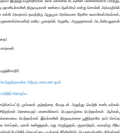
ந்தவம் இருந்து வருகிறார்கள். உலக மக்களை கடவுளின் பிள்ளைகளாக பார்த்து
,
த்து ஞானியர்களின் திருவடிதான் உண்மை ஆன்மீகம் என்று சொல்லி அவ்வழியில்
ன் கல்கி அவதாரம்
தவத்திரு ஆறுமுக அரங்கமகா தேசிக சுவாமிகள்
அவர்கள்
,
 கருணைக்கொண்டு எளிய முறையில் அருளிய அருளுரைகள் அடங்கியதுதான்
றதை!
.மாதவன்.
ெருஞ்சோதி!!
பெற்றுத்தரவல்ல அற்புத பாராயண நூல்
போற்றித் தொகுப்பு
க்கப்பட்டு மும்மலக் குற்றத்தை வேருடன் அறுத்து வெற்றி கண்டவர்கள்.
 சித்தர்கள் அனைவரும் மரணமில்லாப் பெருவாழ்வை பெற்றவர்கள். ஆக்கல்
,
 வல்லமையை பெற்றவர்கள். இவர்களின் திருவடிகளை பூஜித்தாலே நாம் செய்த
லை செய்தல்
,
புலால் உண்ணுதல்
,
மது அருந்துதல்
,
சூதாடுதல்
,
வரவுக்கு மீறிய
கள் போற்றித் தொகுப்பை படித்தால் நீங்கிவிடும். பெருமைக்குரிய சித்தர்கள்