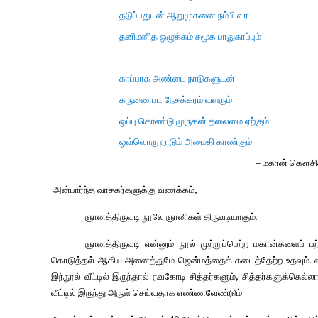
தடுப்பதுடன் ஆறுமுகனை நம்பி வர
தனிமனித ஒழுக்கம் சமூக பாதுகாப்பும்
காப்பாக அண்டை நாடுகளுடன்
கருணைபட நேசக்கரம் வளரும்
ஒப்பு கொண்டு முருகன் தலைமை ஏற்கும்
ஒவ்வொரு நாடும் அமைதி காண்கும்
–
மகான் கௌசிக
அன்பார்ந்த வாசகர்களுக்கு வணக்கம்
,
ஞானத்திருவடி நூலே ஞானிகள் திருவடியாகும்.
ஞானத்திருவடி என்னும் நூல் முற்றுப்பெற்ற மகான்களைப் பற
கொடுத்தல் ஆகிய அனைத்துமே ஜென்மத்தைக் கடைத்தேற்ற உதவும். எனவ
இந்நூல் வீட்டில் இருந்தால் நவகோடி சித்தர்களும்
,
சித்தர்களுக்கெல்ல
வீட்டில் இருந்து அருள் செய்வதாக எண்ணவேண்டும்.