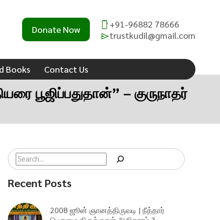
×
+91-96882 78666
Donate Now
trustkudil@gmail.com
d Books
Contact Us
ரை பூஜிப்பதுதான்” – குருநாதர்
Search
Recent Posts
2008 ஜூன் ஞானத்திருவடி | நீத்தார்
பெருமை திருக்குறள் அதிகாரம் 3