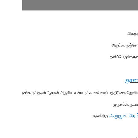
அகத்
அருட்பெருஞ்சோ
தனிப்பெருங்கர
ஞானத
ஓங்காரக்குடில் ஆசான் அருளிய சன்மார்க்க உண்மைப் பத்திரிகை ஹேவிளம்ப
முருகப்பெருமா
ஆறுமுக அரங
தவத்திரு