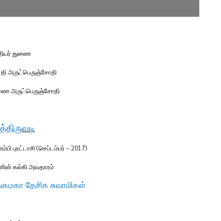
தியர் துணை
தி அருட்பெருஞ்சோதி
ுணை அருட்பெருஞ்சோதி
்திருவடி
ி புரட்டாசி (செப்டம்பர் –
2017)
னின் கல்கி அவதாரம்
்கமகா தேசிக சுவாமிகள்