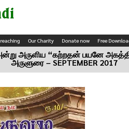
l Books Free Download
true spiritual gurugulam
reaching
Our Charity
Donate now
Free Downloa
 அன்று அருளிய “கற்றதன் பயனே அகத்திய
அருளுரை – SEPTEMBER 2017