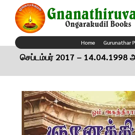
Gnanathiruvadi Ongarakudil Books – Tamil Spiritua
ongarakudil sri agathiar sanmarga sangam thuraiyur 
Home
Gurunathar P
செப்டம்பர் 2017 – 14.04.1998