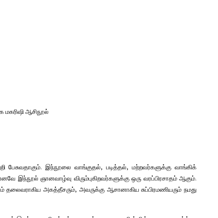
 மகரிஷி ஆசிநூல்
்றி பேசுவதாகும். இந்நூலை வாங்குதல்
,
படித்தல்
,
மற்றவர்களுக்கு வாங்கிக்
ே இந்நூல் ஞானவாழ்வு விரும்புகிறவர்களுக்கு ஒரு வரப்பிரசாதம் ஆகும்.
ாம் தலைவராகிய அகத்தீசரும்
,
அவருக்கு ஆசானாகிய சுப்பிரமணியரும் நமது