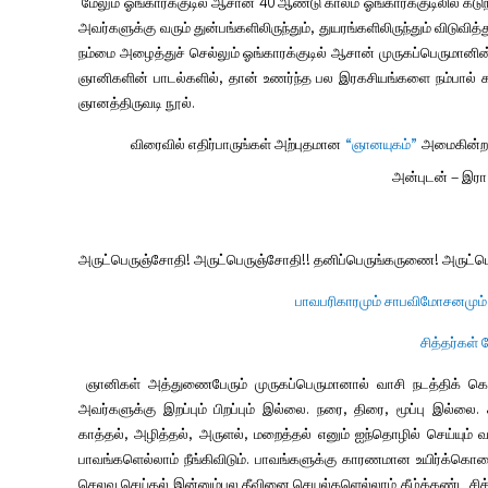
மேலும் ஓங்காரக்குடில் ஆசான்
40
ஆண்டு காலம் ஓங்காரக்குடிலில் கடு
அவர்களுக்கு வரும் துன்பங்களிலிருந்தும்
,
துயரங்களிலிருந்தும் விடுவி
நம்மை அழைத்துச் செல்லும் ஓங்காரக்குடில் ஆசான் முருகப்பெருமானி
ஞானிகளின் பாடல்களில்
,
தான் உணர்ந்த பல இரகசியங்களை நம்பால்
ஞானத்திருவடி
நூல்.
விரைவில் எதிர்பாருங்கள் அற்புதமான
“
ஞானயுகம்
”
அமைகின்
அன்புடன் – இரா
அருட்பெருஞ்சோதி! அருட்பெருஞ்சோதி!! தனிப்பெருங்கருணை! அருட்ப
பாவபரிகாரமும் சாபவிமோசனமும் 
சித்தர்கள் 
ஞானிகள் அத்துணைபேரும் முருகப்பெருமானால் வாசி நடத்திக் கொடு
அவர்களுக்கு இறப்பும் பிறப்பும் இல்லை. நரை
,
திரை
,
மூப்பு இல்லை.
காத்தல்
,
அழித்தல்
,
அருளல்
,
மறைத்தல் எனும் ஐந்தொழில் செய்யும்
பாவங்களெல்லாம் நீங்கிவிடும். பாவங்களுக்கு காரணமான உயிர்க்கொ
செலவு செய்தல் இன்னும்பல தீவினை செயல்களெல்லாம் கீழ்க்கண்ட சித்தர்