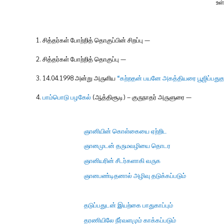
உள
1.
சித்தர்கள் போற்றித் தொகுப்பின் சிறப்பு
—
2.
சித்தர்கள் போற்றித் தொகுப்பு
—
3. 14.04.1998
அன்று அருளிய
“
கற்றதன் பயனே அகத்தியரை பூஜிப்பது
4.
பாம்பொடு பழகேல்
(
ஆத்திசூடி
)
– குருநாதர் அருளுரை
—
ஞானியின் கொள்கையை ஏற்றிட
ஞானமுடன் தருமவழியை தொடர
ஞானியரின் சீடர்களாகி வருக
ஞானபண்டிதனால் அழிவு தடுக்கப்படும்
தடுப்பதுடன் இயற்கை பாதுகாப்பும்
தரணியிலே நீர்வளமும் காக்கப்படும்