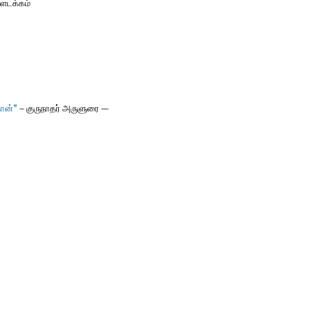
்ளடக்கம்
தான்
”
– குருநாதர் அருளுரை
—