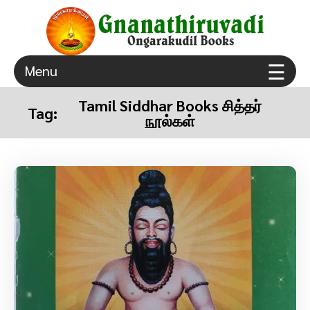
×
☰
Menu
ongarakudil sri agathiar sanmarga sangam thuraiyur
Gnanathiruvadi Ongarakudil Books – Tamil Spiritual
true spiritual gurugulam
Books Free Download
Tamil Siddhar Books சித்தர்
Tag:
நூல்கள்