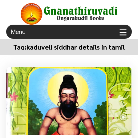
×
☰
Menu
ongarakudil sri agathiar sanmarga sangam thuraiyur
Gnanathiruvadi Ongarakudil Books – Tamil Spiritual
true spiritual gurugulam
Books Free Download
Tag:
kaduveli siddhar details in tamil