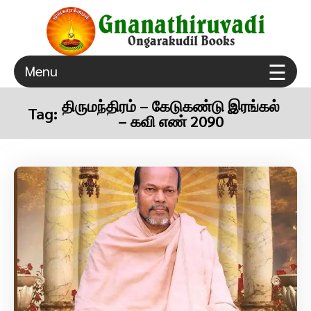
×
☰
Menu
ongarakudil sri agathiar sanmarga sangam thuraiyur
Gnanathiruvadi Ongarakudil Books – Tamil Spiritual
true spiritual gurugulam
Books Free Download
திருமந்திரம் – கேடுகண்டு இரங்கல்
Tag:
– கவி எண் 2090