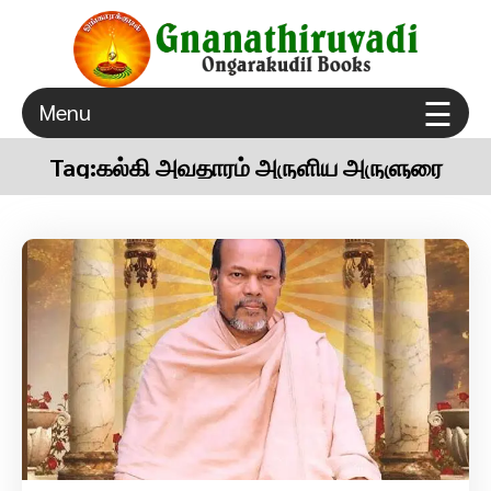
×
☰
Menu
ongarakudil sri agathiar sanmarga sangam thuraiyur
Gnanathiruvadi Ongarakudil Books – Tamil Spiritual
true spiritual gurugulam
Books Free Download
Tag:
கல்கி அவதாரம் அருளிய அருளுரை