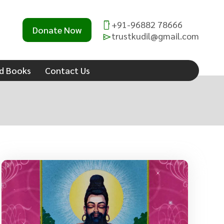
×
+91-96882 78666
Donate Now
trustkudil@gmail.com
d Books
Contact Us