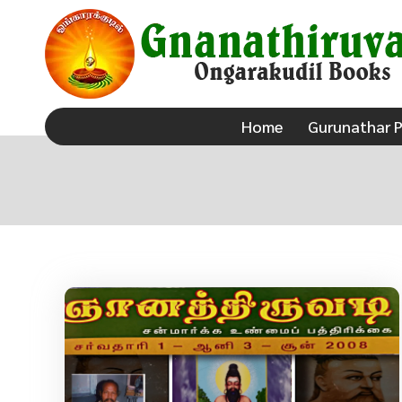
Gnanathiruvadi Ongarakudil Books – Tamil Spiritua
ongarakudil sri agathiar sanmarga sangam thuraiyur 
Home
Gurunathar P